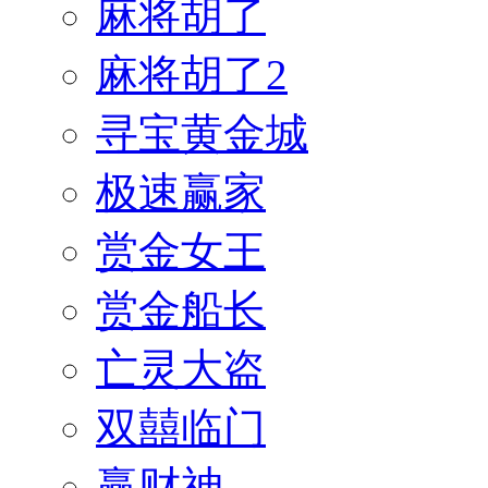
麻将胡了
麻将胡了2
寻宝黄金城
极速赢家
赏金女王
赏金船长
亡灵大盗
双囍临门
赢财神