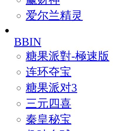
爱尔兰精灵
BBIN
糖果派對-極速版
连环夺宝
糖果派对3
三元四喜
秦皇秘宝