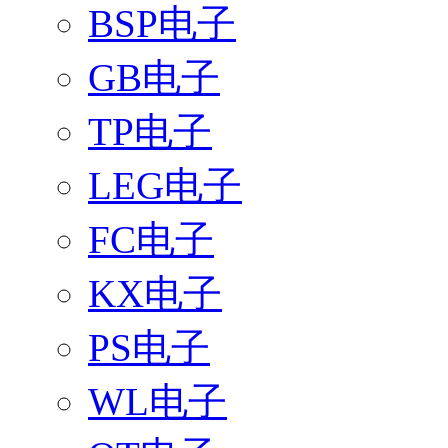
BSP电子
GB电子
TP电子
LEG电子
FC电子
KX电子
PS电子
WL电子