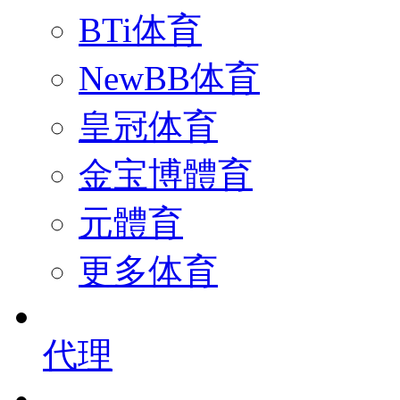
BTi体育
NewBB体育
皇冠体育
金宝博體育
元體育
更多体育
代理