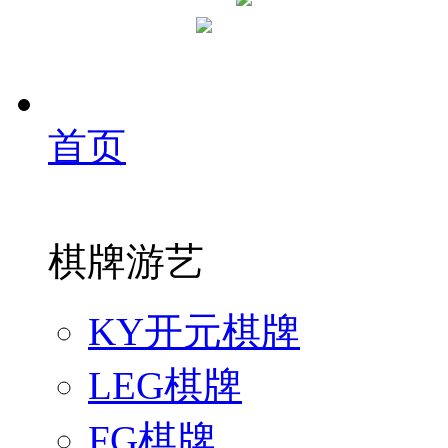
首页
棋牌游艺
KY开元棋牌
LEG棋牌
FG棋牌