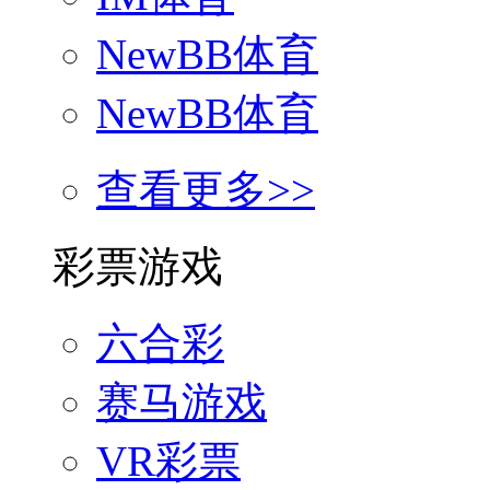
NewBB体育
NewBB体育
查看更多>>
彩票游戏
六合彩
赛马游戏
VR彩票