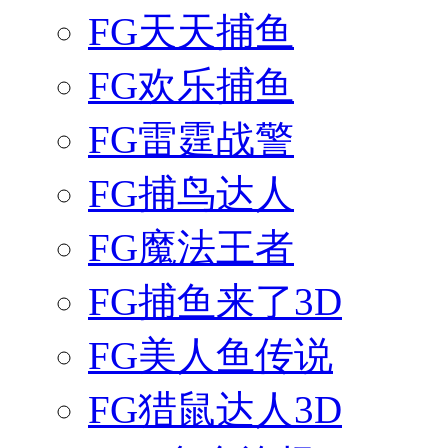
FG天天捕鱼
FG欢乐捕鱼
FG雷霆战警
FG捕鸟达人
FG魔法王者
FG捕鱼来了3D
FG美人鱼传说
FG猎鼠达人3D