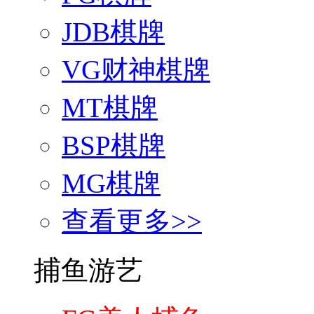
JDB棋牌
VG财神棋牌
MT棋牌
BSP棋牌
MG棋牌
查看更多>>
捕鱼游艺